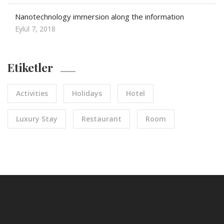
Nanotechnology immersion along the information
Eylül 7, 2018
Etiketler
Activities
Holidays
Hotel
Luxury Stay
Restaurant
Room