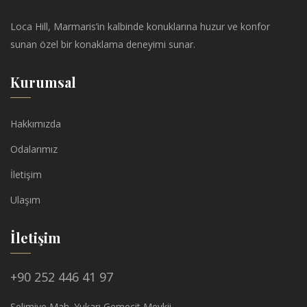
Loca Hill, Marmaris’in kalbinde konuklarına huzur ve konfor
sunan özel bir konaklama deneyimi sunar.
Kurumsal
Hakkımızda
Odalarımız
İletişim
Ulaşım
İletişim
+90 252 446 41 97
Selimiye Mah. Yukarı Gemecit Mevkii,