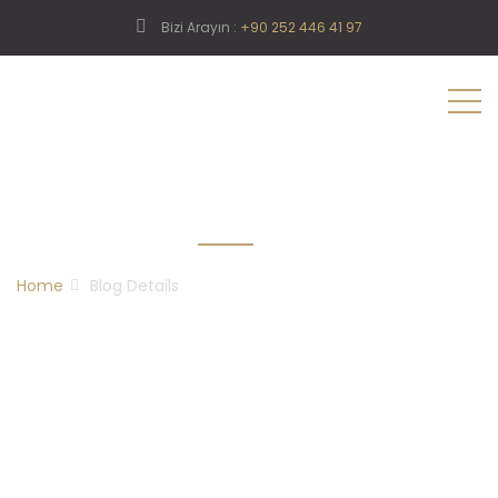
Bizi Arayın :
+90 252 446 41 97
Blog Details
Home
Blog Details