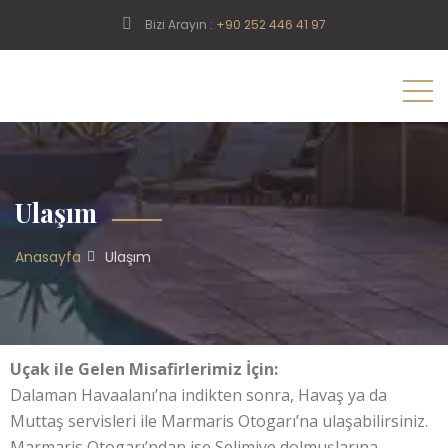
Bizi Arayın :
+90 252 446 41 97
Ulaşım
Anasayfa
Ulaşım
Uçak ile Gelen Misafirlerimiz İçin:
Dalaman Havaalanı’na indikten sonra, Havaş ya da
Muttaş servisleri ile Marmaris Otogarı’na ulaşabilirsiniz.
Marmaris Otogarı’ndan ise Selimiye dolmuşlarına