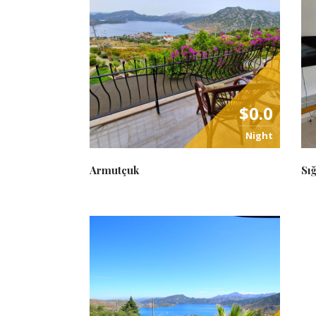
$0.0
Night
Armutçuk
Sı