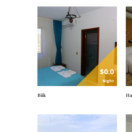
$0.0
Night
Bük
Ha