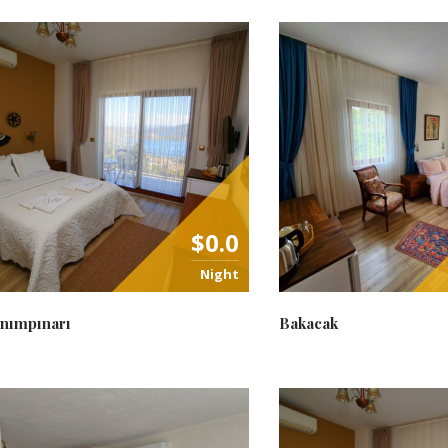
$0.0
Night
nımpınarı
Bakacak