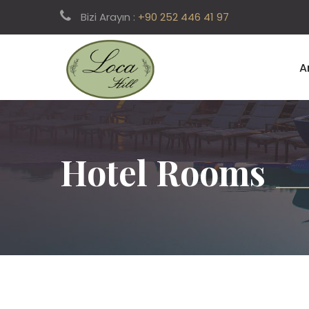
Bizi Arayın :
+90 252 446 41 97
A
Hotel Rooms