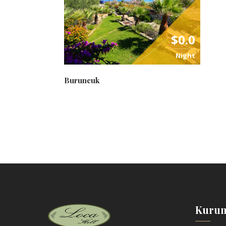
$0.0
Night
Buruncuk
Kurum