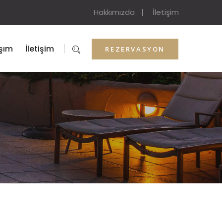
Hakkımızda
İletişim
şım
İletişim
REZERVASYON