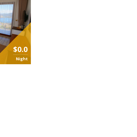
$0.0
Night