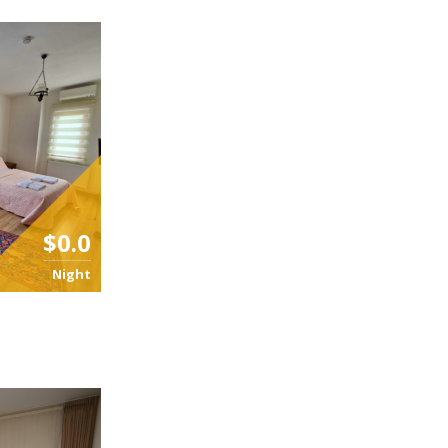
$0.0
Night