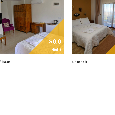
$0.0
Night
ğliman
Gemecit