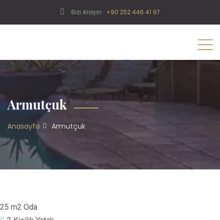
Bizi Arayın :
+90 252 446 41 97
Armutçuk
Anasayfa
Armutçuk
25 m2 Oda