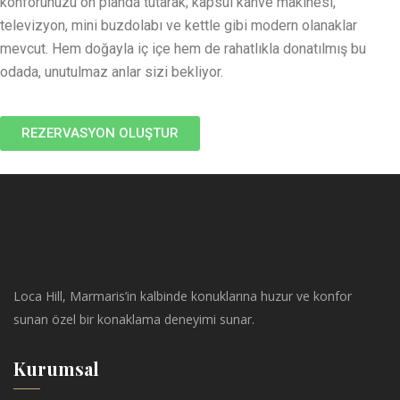
konforunuzu ön planda tutarak; kapsül kahve makinesi,
televizyon, mini buzdolabı ve kettle gibi modern olanaklar
mevcut. Hem doğayla iç içe hem de rahatlıkla donatılmış bu
odada, unutulmaz anlar sizi bekliyor.
REZERVASYON OLUŞTUR
Loca Hill, Marmaris’in kalbinde konuklarına huzur ve konfor
sunan özel bir konaklama deneyimi sunar.
Kurumsal